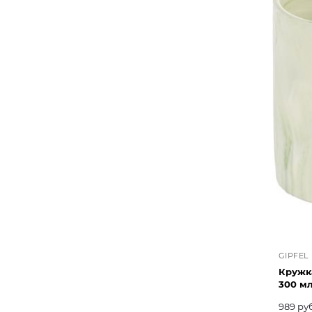
GIPFEL
Кружка
300 м
989 ру