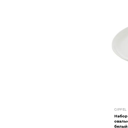
GIPFEL
Набор
овальных G
белый