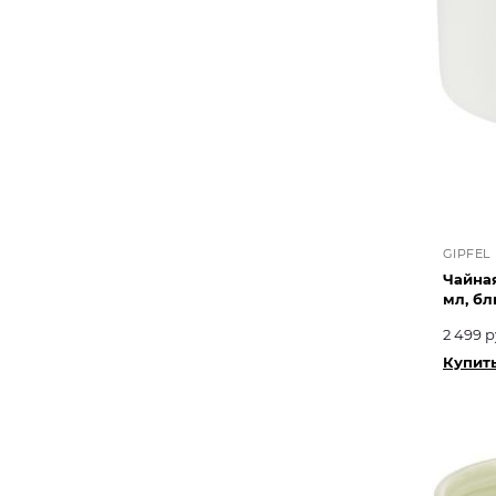
GIPFEL
Чайная
мл, бл
2 499 р
Купить