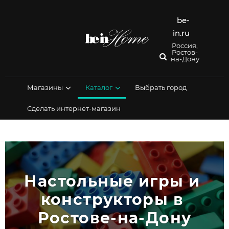
Перейти
к
be-
содержимому
in.ru
Россия,
Ростов-
на-Дону
Магазины
Каталог
Выбрать город
Сделать интернет-магазин
Настольные игры и 
конструкторы в 
Ростове-на-Дону