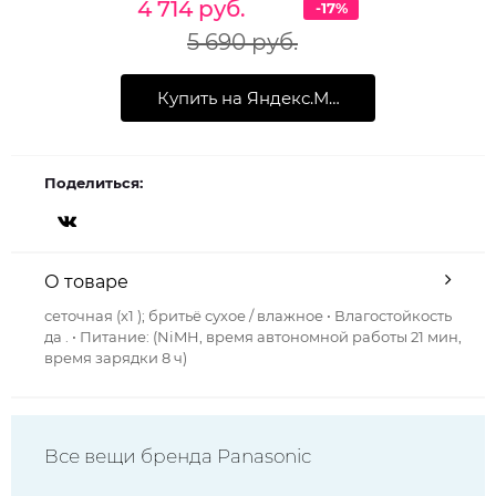
4 714 руб.
-17%
5 690 руб.
Купить на Яндекс.Маркет
Поделиться:
О товаре
сеточная (x1 ); бритьё сухое / влажное • Влагостойкость
да . • Питание: (NiMH, время автономной работы 21 мин,
время зарядки 8 ч)
Все вещи бренда Panasonic