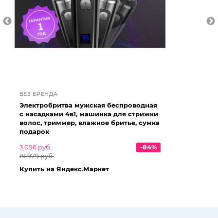
БЕЗ БРЕНДА
БЕ
Электробритва мужская беспроводная
Эл
с насадками 4в1, машинка для стрижки
бо
волос, триммер, влажное бритье, сумка
US
подарок
1 3
3 096 руб.
-84%
4 
19 979 руб.
Ку
Купить на Яндекс.Маркет