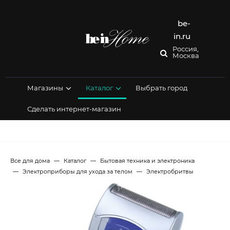
Перейти
к
содержимому
be-
in.ru
Россия,
Москва
Магазины
Каталог
Выбрать город
Сделать интернет-магазин
Все для дома
Каталог
Бытовая техника и электроника
Электроприборы для ухода за телом
Электробритвы