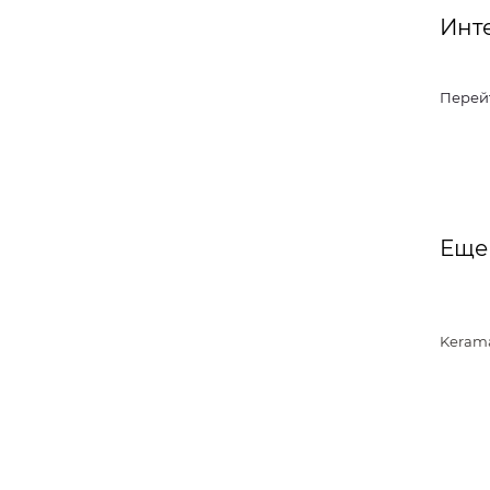
Инт
Перей
Еще
Kerama