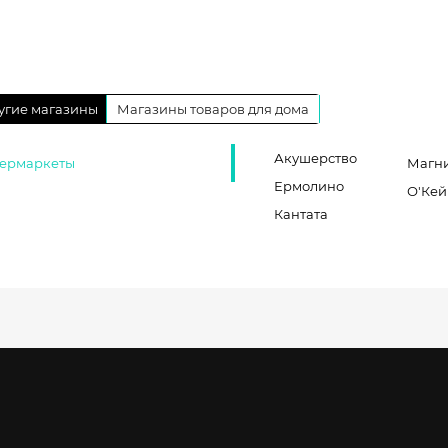
угие магазины
Магазины товаров для дома
Акушерство
ермаркеты
Магн
Ермолино
О'Кей
Кантата