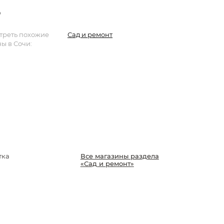
р
треть похожие
Сад и ремонт
ы в Сочи:
тка
Все магазины раздела
«Сад и ремонт»