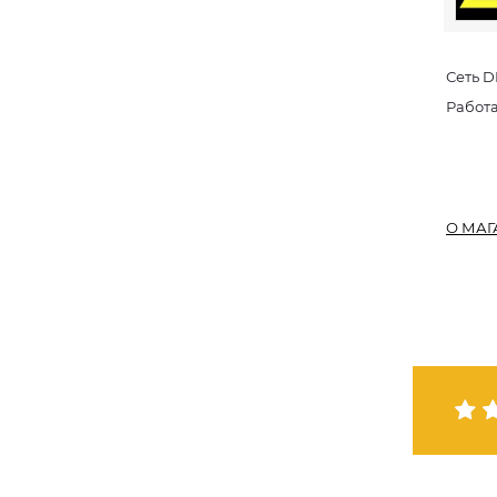
Сеть D
Работ
О МАГ