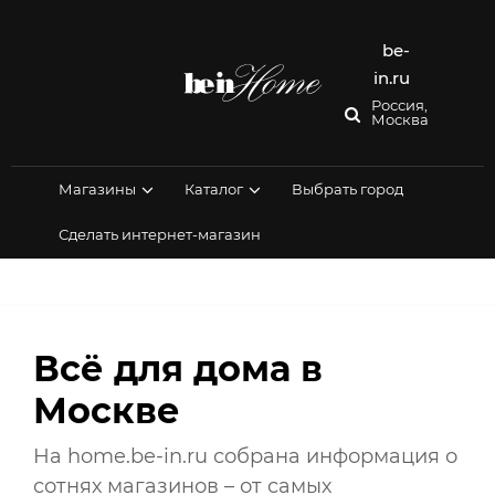
Перейти
к
содержимому
be-
in.ru
Россия,
Москва
Магазины
Каталог
Выбрать город
Сделать интернет-магазин
Всё для дома в
Москве
На home.be-in.ru собрана информация о
сотнях магазинов – от самых