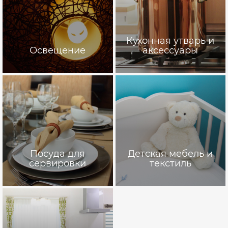
Кухонная утварь и
Освещение
аксессуары
Посуда для
Детская мебель и
сервировки
текстиль