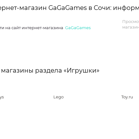
ернет-магазин GaGaGames в Сочи: инфор
Просмо
магазин
ти на сайт интернет-магазина
GaGaGames
 магазины раздела «Игрушки»
ys
Lego
Toy.ru