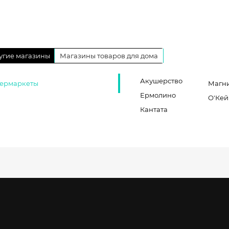
угие магазины
Магазины товаров для дома
Акушерство
ермаркеты
Магн
Ермолино
О'Кей
Кантата