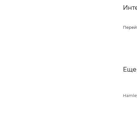
Инт
Перей
Еще
Hamle