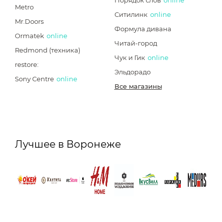
Порядок слов
online
Metro
Ситилинк
online
Mr.Doors
Формула дивана
Ormatek
online
Читай-город
Redmond (техника)
Чук и Гик
online
restore:
Эльдорадо
Sony Centre
online
Все магазины
Лучшее в Воронеже