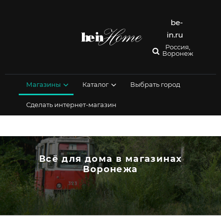
Перейти
к
содержимому
be-
in.ru
Россия,
Воронеж
Магазины
Каталог
Выбрать город
Сделать интернет-магазин
Всё для дома в магазинах
Воронежа