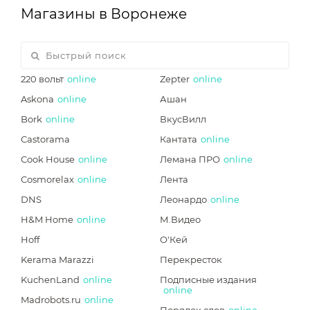
Магазины в Воронеже
220 вольт
online
Zepter
online
Askona
online
Ашан
Bork
online
ВкусВилл
Castorama
Кантата
online
Cook House
online
Лемана ПРО
online
Cosmorelax
online
Лента
DNS
Леонардо
online
H&M Home
online
М.Видео
Hoff
О'Кей
Kerama Marazzi
Перекресток
KuchenLand
online
Подписные издания
online
Madrobots.ru
online