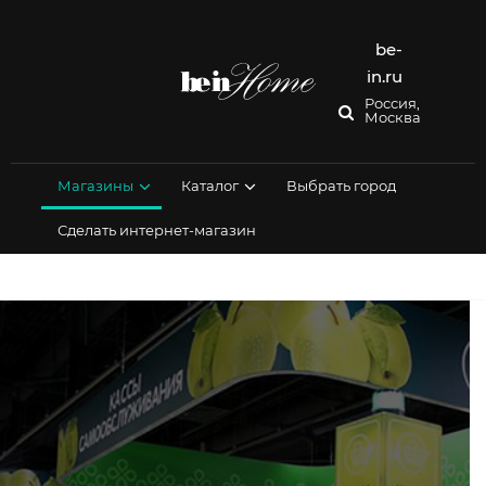
Перейти
к
содержимому
be-
in.ru
Россия,
Москва
Магазины
Каталог
Выбрать город
Сделать интернет-магазин