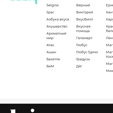
Selgros
Верный
Ерм
Spar
Виктория
Кан
Азбука вкуса
ВкусВилл
Кар
Акушерство
Вкусная
Кра
помощь
бел
Ароматный
мир
Галамарт
Лен
Атак
Глобус
Маг
Ашан
Глобус Гурмэ
Маг
Кос
Бахетле
Градусы
Маг
БиМ
ДА!
Мик