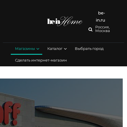
Перейти
к
содержимому
be-
in.ru
Россия,
Москва
Магазины
Каталог
Выбрать город
Сделать интернет-магазин