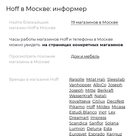
Hoff в Москве: информер
Найти ближайший
19 магазинов в Москве
магазин Hoff в Москве
Часы работы магазинов Hoff и телефоны в Москве
можно увидеть
на страницах конкретных магазинов
Просмотреть похожие
Дом и мебель
магазины в Москве:
Бренды в магазине Hoff:
Ragolle
Milat Hali
Sleeplab
Vanhopper
AlbiCo
Joseph
Joseph
Mitte
Berkraft
WasserKraft
Natali
Kovaltseva
Citilux
Decofest
Pikamo
Hoff
Mildex
Micasa
Estudi Blanco
Уют
Lex
Dreamart
Impress
Scandica
Sanflor
Solana
Lumion
Deluna
Esta
Eurosvet
Esprado
Kariguz