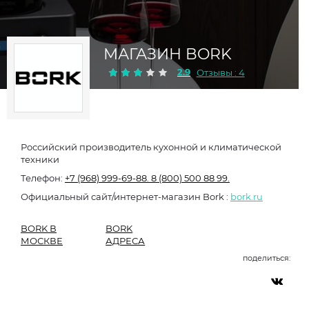
МАГАЗИН BORK
2.9
Отзывы : 4
Российский производитель кухонной и климатической
техники
Телефон:
+7 (968) 999-69-88.
8 (800) 500 88 99.
Официальный сайт/интернет-магазин Bork :
bork.ru
BORK В
BORK
МОСКВЕ
АДРЕСА
поделиться: