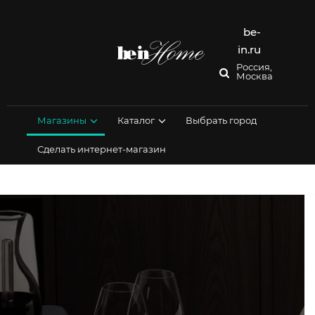
Перейти
к
содержимому
be-
in.ru
Россия,
Москва
Магазины
Каталог
Выбрать город
Сделать интернет-магазин