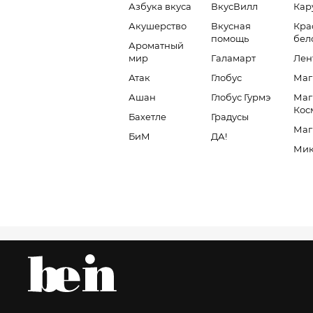
Азбука вкуса
ВкусВилл
Кар
Акушерство
Вкусная
Кра
помощь
бел
Ароматный
мир
Галамарт
Лен
Атак
Глобус
Маг
Ашан
Глобус Гурмэ
Маг
Кос
Бахетле
Градусы
Маг
БиМ
ДА!
Мик