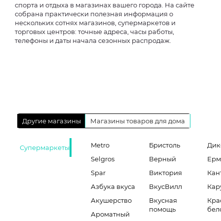
спорта и отдыха в магазинах вашего города. На сайте
собрана практически полезная информация о
нескольких сотнях магазинов, супермаркетов и
торговых центров: точные адреса, часы работы,
телефоны и даты начала сезонных распродаж.
Другие магазины
Магазины товаров для дома
Metro
Бристоль
Дик
Супермаркеты
Selgros
Верный
Ерм
Spar
Виктория
Кан
Азбука вкуса
ВкусВилл
Кар
Акушерство
Вкусная
Кра
помощь
бел
Ароматный