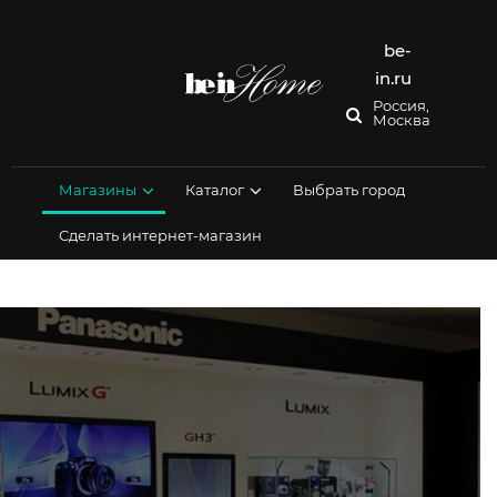
Перейти
к
содержимому
be-
in.ru
Россия,
Москва
Магазины
Каталог
Выбрать город
Сделать интернет-магазин