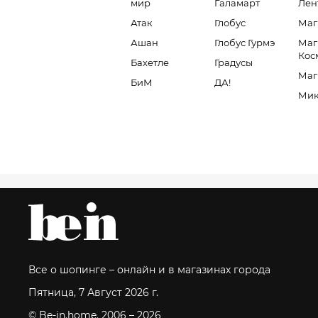
мир
Галамарт
Лен
Атак
Глобус
Маг
Ашан
Глобус Гурмэ
Маг
Кос
Бахетле
Градусы
Маг
БиМ
ДА!
Мик
Все о шопинге – онлайн и в магазинах города
Пятница, 7 Август 2026 г.
© Be-in.home. 2006 – 2026