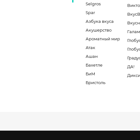
Selgros
Викт
Spar
Вкус
Азбука вкуса
Вкусн
Акушерство
Галам
Ароматный мир
Глобу
Атак
Глобу
Ашан
Граду
Бахетле
ДА!
БиМ
Дикс
Бристоль