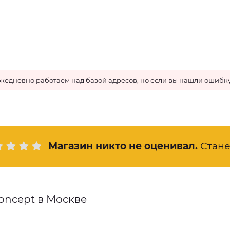
жедневно работаем над базой адресов, но если вы нашли ошибку
Магазин никто не оценивал
.
Стан
oncept в Москве