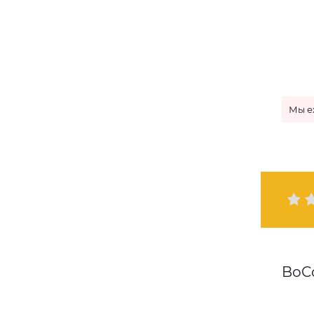
Мы е
BoC