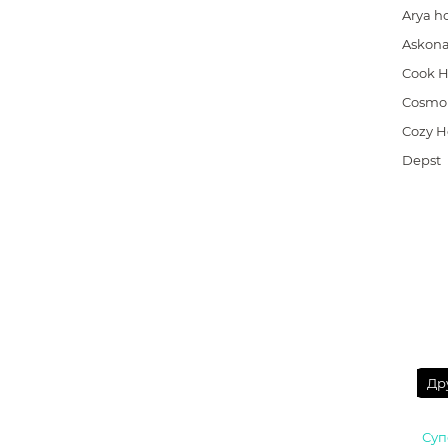
Arya 
Askon
Cook 
Cosmo
Cozy 
Depst
Др
Суп