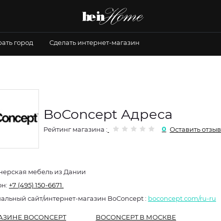
ать город
Сделать интернет-магазин
BoConcept Адреса
0
Рейтинг магазина :
Оставить отзыв
нерская мебель из Дании
он:
+7 (495) 150-6671.
Официальный сайт/интернет-магазин BoConcept :
boconcept.com/ru-ru
АЗИНЕ BOCONCEPT
BOCONCEPT В МОСКВЕ