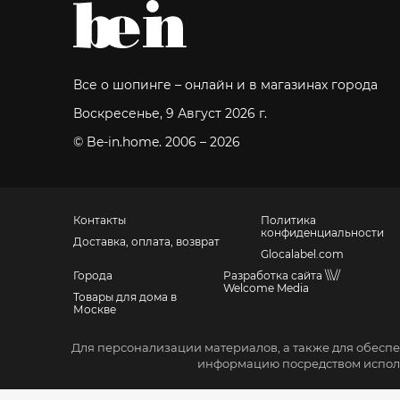
Все о шопинге – онлайн и в магазинах города
Воскресенье, 9 Август 2026 г.
© Be-in.home. 2006 – 2026
Контакты
Политика
конфиденциальности
Доставка, оплата, возврат
Glocalabel.com
Города
Разработка сайта \\\//
Welcome Media
Товары для дома в
Москве
Для персонализации материалов, а также для обеспе
Санкт-Петербург, Невский пр., 139
Москва, Большой Ордынский пер., 4, стр. 2
информацию посредством исполь
+7 (952) 667-11-40