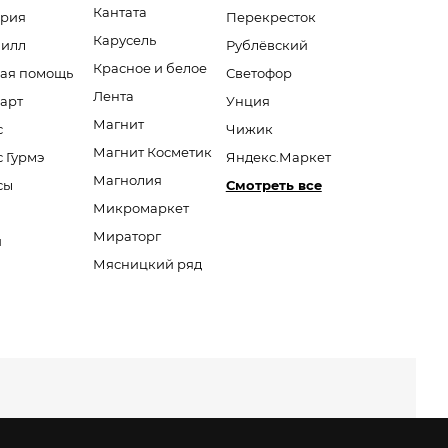
Кантата
ория
Перекресток
Карусель
Вилл
Рублёвский
Красное и белое
ая помощь
Светофор
Лента
арт
Унция
Магнит
с
Чижик
Магнит Косметик
с Гурмэ
Яндекс.Маркет
Магнолия
сы
Смотреть все
Микромаркет
Мираторг
и
Мясницкий ряд