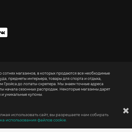
о сотнях магазинов, в которых продаются все необходимые
да, предметы интерьера, товары для спорта и отдыха,
ем Гройса до лопаты-скрепера. Мы знаем точные адреса
аты начала сезонных распродаж. Некоторые магазины дарят
 и уникальные купоны.
лжая использовать сайт, вы разрешаете нам собирать
ка использования файлов cookie.