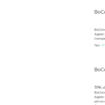
BoC
BoCon
Адрес:
Смотре
Тел.
+7
BoC
ТРК 
BoCon
Адрес:
ый км