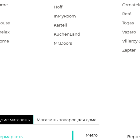
home
Ormate
Hoff
a
Reté
InMyRoom
House
Togas
Kartell
relax
Vazaro
KuchenLand
Home
Villeroy
Mr.Doors
Zepter
угие магазины
Магазины товаров для дома
Metro
ермаркеты
Верн