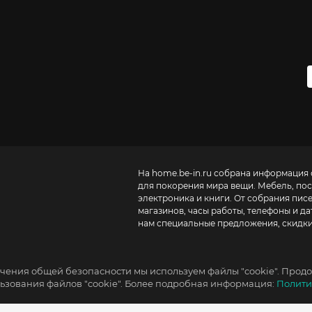
На home.be-in.ru собрана информация 
для покорения мира вещи. Мебель, посу
электроника и книги. От собрания пис
магазинов, часы работы, телефоны и д
нам специальные предложения, скидки
чения общей безопасности мы используем файлы "cookie". Продо
зования файлов "cookie". Более подробная информация:
Полити