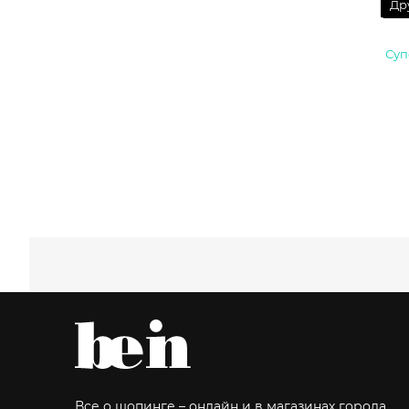
Др
Суп
Все о шопинге – онлайн и в магазинах города