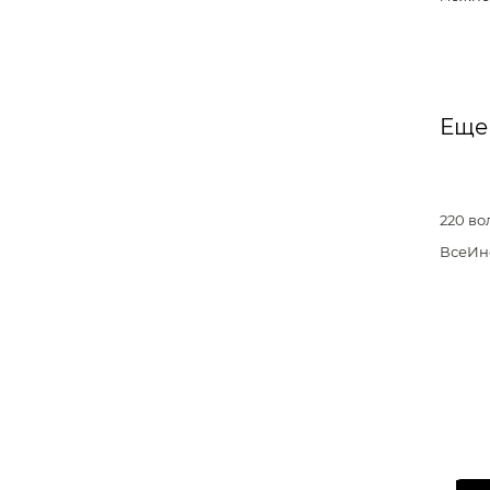
Еще
220 во
ВсеИн