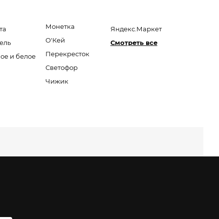
Монетка
та
Яндекс.Маркет
О'Кей
ель
Смотреть все
Перекресток
ое и белое
Светофор
а
Чижик