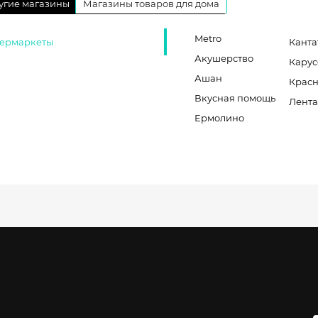
угие магазины
Магазины товаров для дома
Metro
ермаркеты
Канта
Акушерство
Карус
Ашан
Красн
Вкусная помощь
Лент
Ермолино