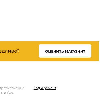
едливо?
ОЦЕНИТЬ МАГАЗИН?
треть похожие
Сад и ремонт
ы в Уфе: