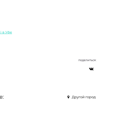
i в Уфе
поделиться:
е:
Другой город