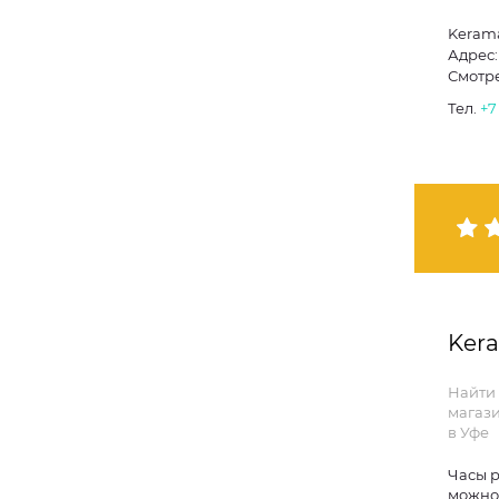
Kerama
Адрес:
Смотре
Тел.
+7
Kera
Найти
магази
в Уфе
Часы р
можно