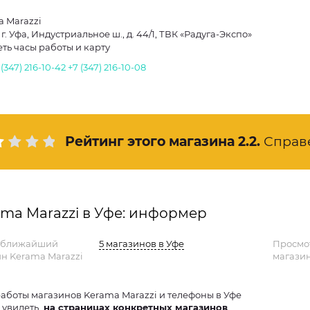
 Marazzi
 г. Уфа, Индустриальное ш., д. 44/1, ТВК «Радуга-Экспо»
ть часы работы и карту
 (347) 216-10-42
+7 (347) 216-10-08
Рейтинг этого магазина
2.2
.
Справ
ma Marazzi в Уфе: информер
 ближайший
5 магазинов в Уфе
Просмо
н Kerama Marazzi
магазин
аботы магазинов Kerama Marazzi и телефоны в Уфе
 увидеть
на страницах конкретных магазинов