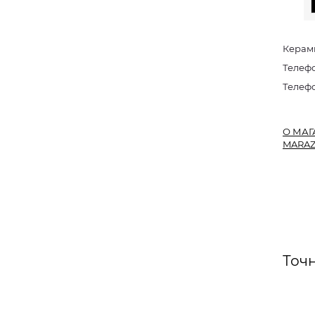
Керами
Телеф
Телефо
О МАГ
MARAZ
Точн