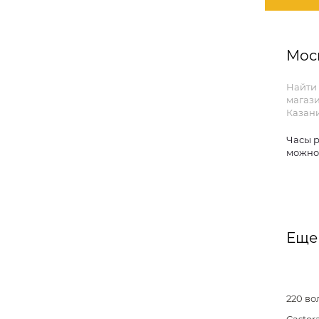
Мос
Найти
магаз
Казан
Часы р
можно
Еще
220 во