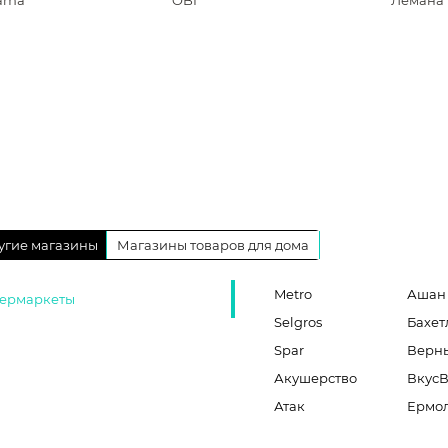
rama
OBI
Лемана
угие магазины
Магазины товаров для дома
Metro
Ашан
ермаркеты
Selgros
Бахет
Spar
Верн
Акушерство
Вкус
Атак
Ермо