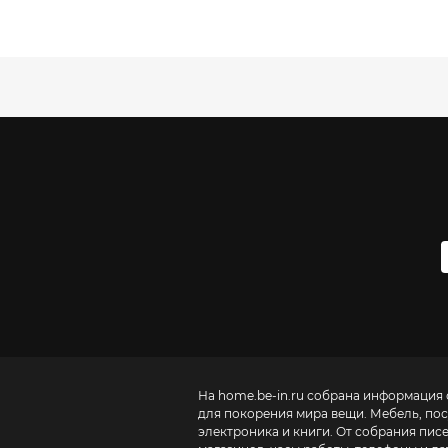
На home.be-in.ru собрана информация 
для покорения мира вещи. Мебель, посу
электроника и книги. От собрания пис