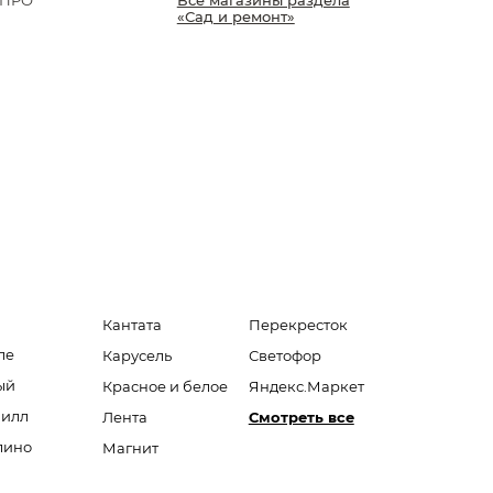
 ПРО
Все магазины раздела
«Сад и ремонт»
Кантата
Перекресток
ле
Карусель
Светофор
ый
Красное и белое
Яндекс.Маркет
Вилл
Лента
Смотреть все
лино
Магнит