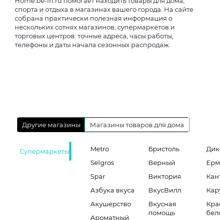
Home.be-in.ru помогает находить товары для дома,
спорта и отдыха в магазинах вашего города. На сайте
собрана практически полезная информация о
нескольких сотнях магазинов, супермаркетов и
торговых центров: точные адреса, часы работы,
телефоны и даты начала сезонных распродаж.
Другие магазины
Магазины товаров для дома
Metro
Бристоль
Дик
Супермаркеты
Selgros
Верный
Ерм
Spar
Виктория
Кан
Азбука вкуса
ВкусВилл
Кар
Акушерство
Вкусная
Кра
помощь
бел
Ароматный