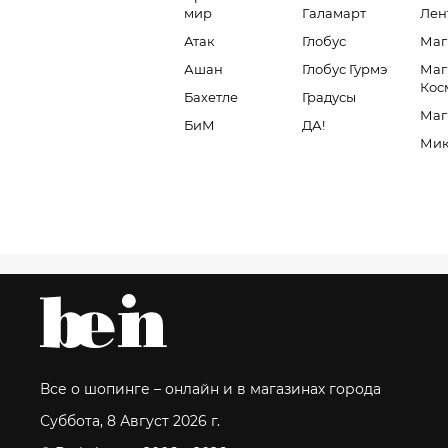
мир
Галамарт
Лен
Атак
Глобус
Маг
Ашан
Глобус Гурмэ
Маг
Кос
Бахетле
Градусы
Маг
БиМ
ДА!
Мик
Все о шопинге – онлайн и в магазинах города
Суббота, 8 Август 2026 г.