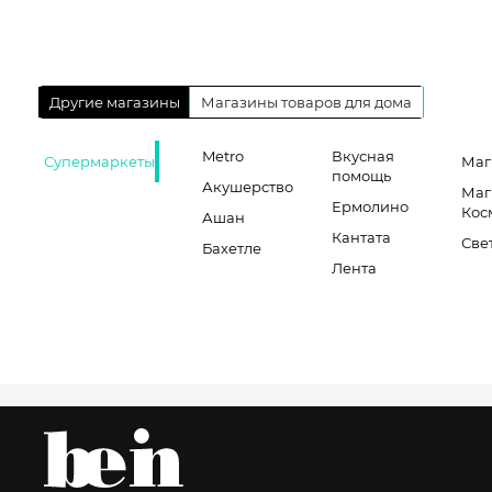
Другие магазины
Магазины товаров для дома
Metro
Вкусная
Супермаркеты
Маг
помощь
Акушерство
Маг
Ермолино
Кос
Ашан
Кантата
Све
Бахетле
Лента