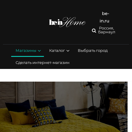
Перейти
к
содержимому
be-
in.ru
Россия,
Барнаул
Магазины
Каталог
Выбрать город
Сделать интернет-магазин