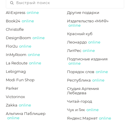
AliExpress
online
Другие подарки
Book24
online
Издательство «МИФ»
online
Christofle
Красный куб
DesignBoom
online
Леонардо
online
Flor2u
online
ЛитРес
online
InMyRoom
online
Подписные издания
La Redoute
online
online
Lebigmag
Порядок слов
online
Modi Fun Shop
Республика
online
Parker
Студия Артемия
Лебедева
Victorinox
Читай-город
Zakka
online
Чук и Гик
online
Альпина Паблишер
online
Яндекс.Маркет
online