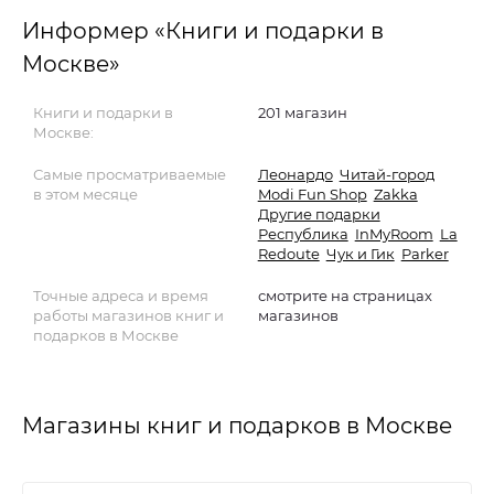
Информер «Книги и подарки в
Москве»
Книги и подарки в
201 магазин
Москве:
Самые просматриваемые
Леонардо
Читай-город
в этом месяце
Modi Fun Shop
Zakka
Другие подарки
Республика
InMyRoom
La
Redoute
Чук и Гик
Parker
Точные адреса и время
смотрите на страницах
работы магазинов книг и
магазинов
подарков в Москве
Магазины книг и подарков в Москве