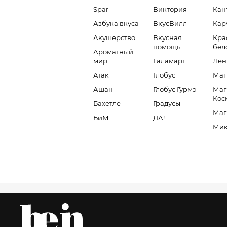
Spar
Виктория
Кан
Азбука вкуса
ВкусВилл
Кар
Акушерство
Вкусная
Кра
помощь
бел
Ароматный
мир
Галамарт
Лен
Атак
Глобус
Маг
Ашан
Глобус Гурмэ
Маг
Кос
Бахетле
Градусы
Маг
БиМ
ДА!
Мик