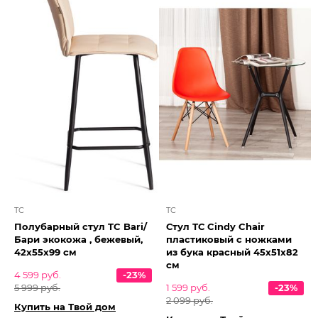
TC
TC
Полубарный стул TC Bari/
Стул ТС Cindy Chair
Бари экокожа , бежевый,
пластиковый с ножками
42х55х99 см
из бука красный 45х51х82
см
4 599 руб.
-23%
5 999 руб.
1 599 руб.
-23%
2 099 руб.
Купить на Твой дом