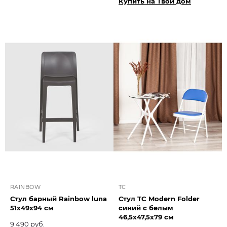
Купить на Твой дом
RAINBOW
TC
Стул барный Rainbow luna
Стул TC Modern Folder
51х49х94 см
синий с белым
46,5х47,5х79 см
9 490 руб.