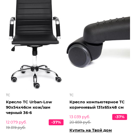
TC
TC
Кресло TC Urban-Low
Кресло компьютерное TC
90х54х46см кож/зам
коричневый 131х65х48 см
черный 36-6
13 039 руб.
-37%
12 079 руб.
-37%
20 859 руб.
19 319 руб.
Купить на Твой дом