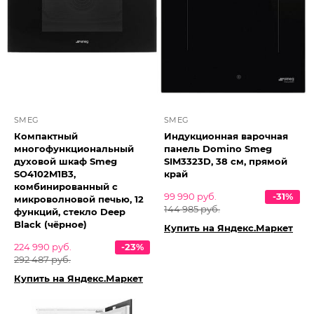
SMEG
SMEG
Компактный
Индукционная варочная
многофункциональный
панель Domino Smeg
духовой шкаф Smeg
SIM3323D, 38 см, прямой
SO4102M1B3,
край
комбинированный с
99 990 руб.
-31%
микроволновой печью, 12
144 985 руб.
функций, стекло Deep
Black (чёрное)
Купить на Яндекс.Маркет
224 990 руб.
-23%
292 487 руб.
Купить на Яндекс.Маркет