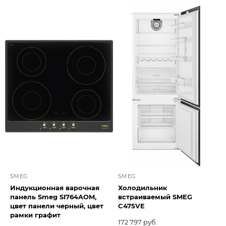
SMEG
SMEG
Индукционная варочная
Холодильник
панель Smeg SI764AOM,
встраиваемый SMEG
цвет панели черный, цвет
C475VE
рамки графит
172 797 руб.