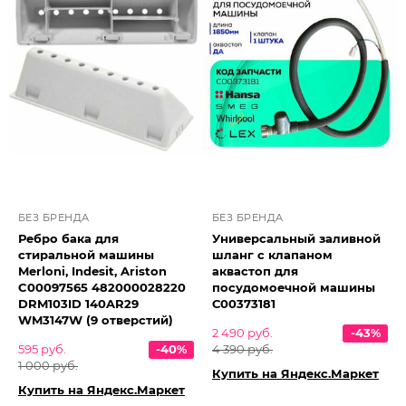
БЕЗ БРЕНДА
БЕЗ БРЕНДА
Ребро бака для
Универсальный заливной
стиральной машины
шланг с клапаном
Merloni, Indesit, Ariston
аквастоп для
C00097565 482000028220
посудомоечной машины
DRM103ID 140AR29
С00373181
WM3147W (9 отверстий)
2 490 руб.
-43%
595 руб.
-40%
4 390 руб.
1 000 руб.
Купить на Яндекс.Маркет
Купить на Яндекс.Маркет