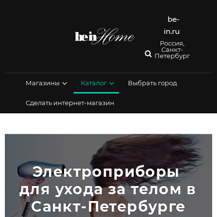
Перейти
к
be-
содержимому
in.ru
Россия,
Санкт-
Петербург
Магазины
Каталог
Выбрать город
Сделать интернет-магазин
Электроприборы 
для ухода за телом в 
Санкт-Петербурге