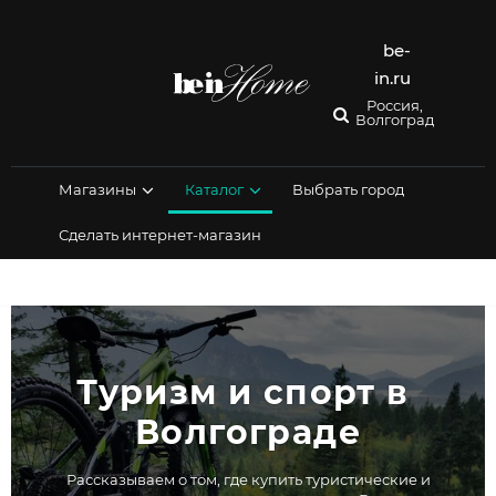
Перейти
к
содержимому
be-
in.ru
Россия,
Волгоград
Магазины
Каталог
Выбрать город
Сделать интернет-магазин
Туризм и спорт в 
Волгограде
Рассказываем о том, где купить туристические и