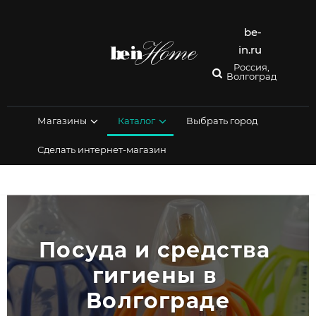
Перейти
к
содержимому
be-
in.ru
Россия,
Волгоград
Магазины
Каталог
Выбрать город
Сделать интернет-магазин
Посуда и средства 
гигиены в 
Волгограде