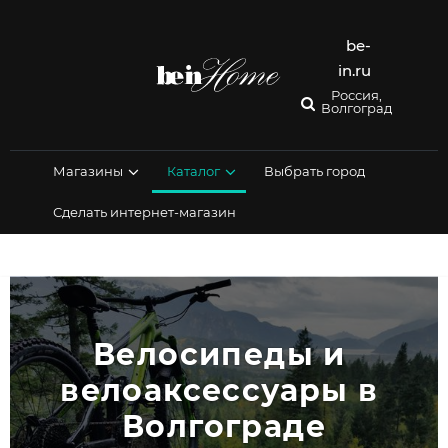
Перейти
к
содержимому
be-
in.ru
Россия,
Волгоград
Магазины
Каталог
Выбрать город
Сделать интернет-магазин
Велосипеды и 
велоаксессуары в 
Волгограде