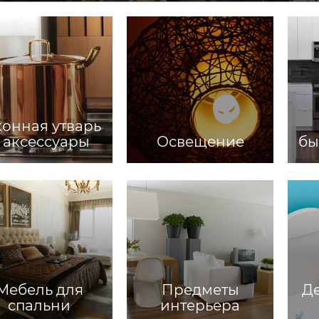
хонная утварь
 аксессуары
Освещение
бы
Мебель для
Предметы
Де
спальни
интерьера