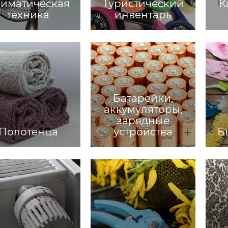
иматическая
Туристический
К
техника
инвентарь
Батарейки,
аккумуляторы,
зарядные
Полотенца
устройства
Б