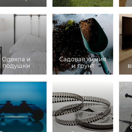
Одеяла и
Садовая химия
подушки
и грунт
в