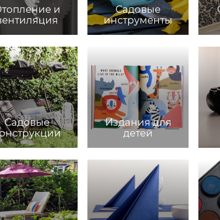
топление и
Садовые
вентиляция
инструменты
Садовые
Издания для
онструкции
детей