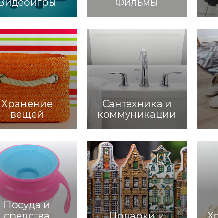
Видеоигры
Фильмы
Хранение
Сантехника и
вещей
коммуникации
Посуда и
средства
Подарки и
Х