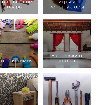
анцелярские
игры и
товары
конструкторы
Занавески и
ытовая химия
шторы