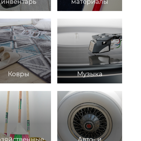
инвентарь
материалы
Ковры
Музыка
озяйственные
Авто- и