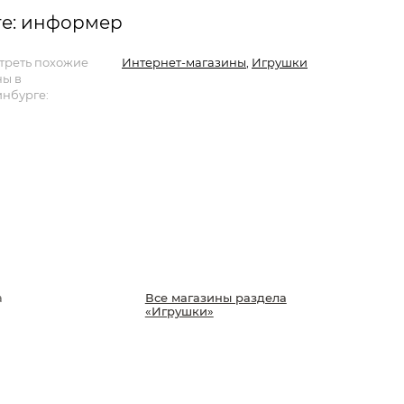
ге: информер
треть похожие
Интернет-магазины
,
Игрушки
ны в
нбурге:
а
Все магазины раздела
«Игрушки»