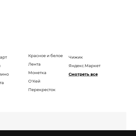
Красное и белое
арт
Чижик
Лента
и
Яндекс.Маркет
Монетка
лино
Смотреть все
О'Кей
та
Перекресток