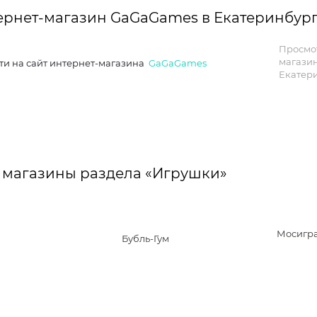
ернет-магазин GaGaGames в Екатеринбур
Просмо
магази
ти на сайт интернет-магазина
GaGaGames
Екатери
 магазины раздела «Игрушки»
Мосигр
Бубль-Гум