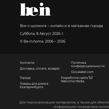
Все о шопинге – онлайн и в магазинах города
Суббота, 8 Август 2026 г.
© Be-in.home. 2006 – 2026
Контакты
Политика
конфиденциальности
Доставка, оплата, возврат
Glocalabel.com
Города
Разработка сайта \\\//
Welcome Media
Товары для дома в
Екатеринбурге
Санкт-Петербург, Невский пр., 139
Москва, Большой Ордынский пер., 4, стр. 2
Для персонализации материалов, а также для обеспе
+7 (952) 667-11-40
информацию посредством исполь