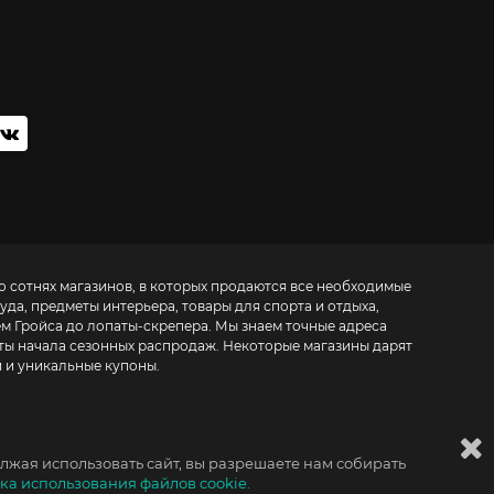
о сотнях магазинов, в которых продаются все необходимые
да, предметы интерьера, товары для спорта и отдыха,
ем Гройса до лопаты-скрепера. Мы знаем точные адреса
аты начала сезонных распродаж. Некоторые магазины дарят
 и уникальные купоны.
лжая использовать сайт, вы разрешаете нам собирать
ка использования файлов cookie.