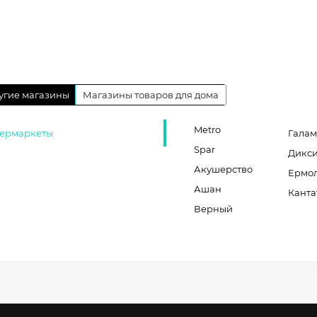
угие магазины
Магазины товаров для дома
Metro
ермаркеты
Галам
Spar
Дикс
Акушерство
Ермо
Ашан
Канта
Верный