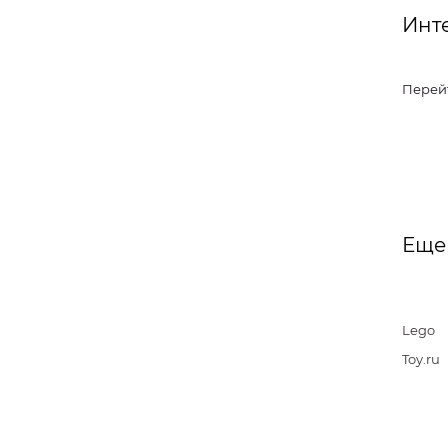
Инт
Перей
Еще
Lego
Toy.ru