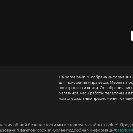
На home.be-in.ru собрана информация 
для покорения мира вещи. Мебель, посу
электроника и книги. От собрания пис
магазинов, часы работы, телефоны и д
нам специальные предложения, скидки
чения общей безопасности мы используем файлы "cookie". Продо
зования файлов "cookie". Более подробная информация:
Полити