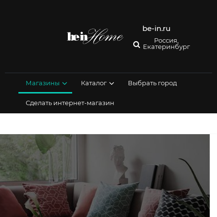
Перейти
к
содержимому
be-in.ru
Россия,
Екатеринбург
Магазины
Каталог
Выбрать город
Сделать интернет-магазин