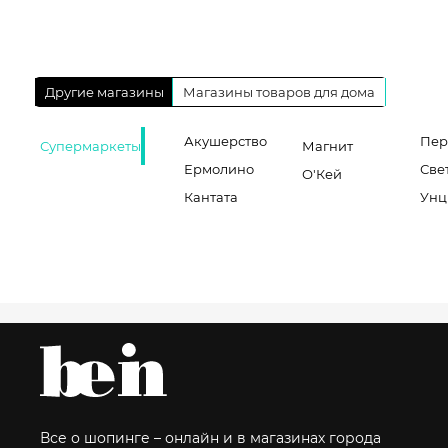
Другие магазины
Магазины товаров для дома
Акушерство
Пер
Супермаркеты
Магнит
Ермолино
Све
О'Кей
Кантата
Унц
Все о шопинге – онлайн и в магазинах города