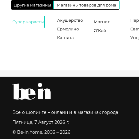
Другие магазины
Магазины товаров для дома
Акушерство
Пер
Супермаркеты
Магнит
Ермолино
Све
О'Кей
Кантата
Унц
Все о шопинге – онлайн и в магазинах города
Пятница, 7 Август 2026 г.
© Be-in.home. 2006 – 2026