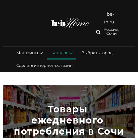
Перейти
к
содержимому
be-
in.ru
Россия,
Сочи
Магазины
Каталог
Выбрать город
Сделать интернет-магазин
Товары 
ежедневного 
потребления в Сочи