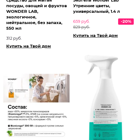
Средство для мытья
Экогель Wonder Lab
посуды, овощей и фруктов
Утренние цветы,
WONDER LAB,
универсальный, 1.4 л
экологичное,
659 руб.
-20%
нейтральное, без запаха,
829 руб.
550 мл
Купить на Твой дом
312 руб.
Купить на Твой дом