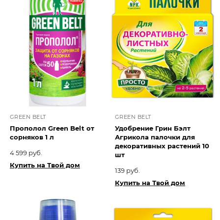
GREEN BELT
GREEN BELT
Прополол Green Belt от
Удобрение Грин Бэлт
сорняков 1 л
Агрикола палочки для
декоративных растений 10
4 599 руб.
шт
Купить на Твой дом
139 руб.
Купить на Твой дом