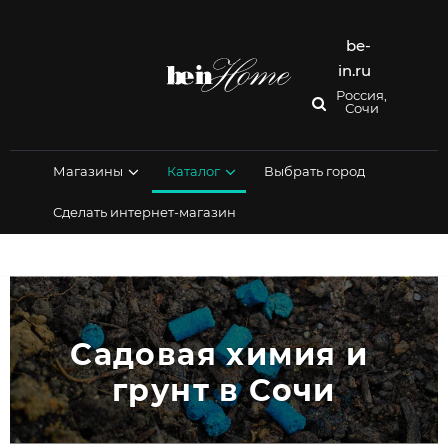
Перейти
к
содержимому
be-
in.ru
Россия,
Сочи
Магазины
Каталог
Выбрать город
Сделать интернет-магазин
Садовая химия и 
грунт в Сочи