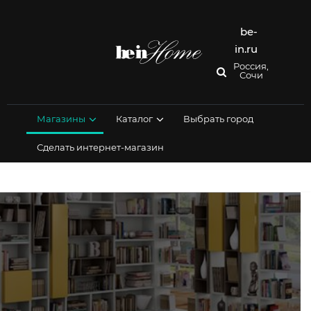
Перейти
к
содержимому
be-
in.ru
Россия,
Сочи
Магазины
Каталог
Выбрать город
Сделать интернет-магазин