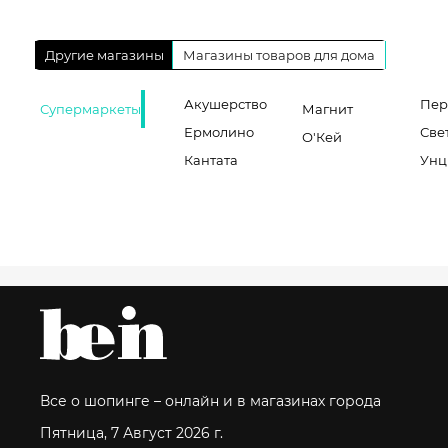
Другие магазины
Магазины товаров для дома
Акушерство
Пер
Супермаркеты
Магнит
Ермолино
Све
О'Кей
Кантата
Унц
Все о шопинге – онлайн и в магазинах города
Пятница, 7 Август 2026 г.