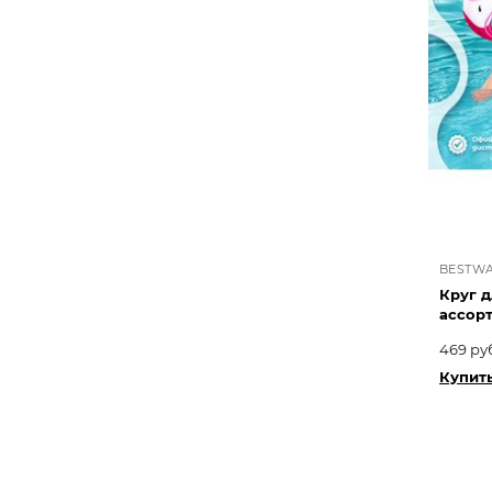
BESTW
Круг д
ассор
469 ру
Купить