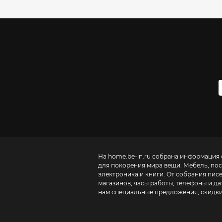
На home.be-in.ru собрана информация 
для покорения мира вещи. Мебель, посу
электроника и книги. От собрания пис
магазинов, часы работы, телефоны и д
нам специальные предложения, скидки