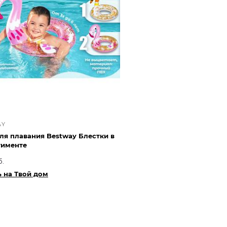
AY
ля плавания Bestway Блестки в
тименте
б.
 на Твой дом