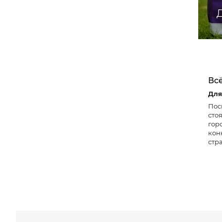
Вс
Пос
сто
гор
кон
стр