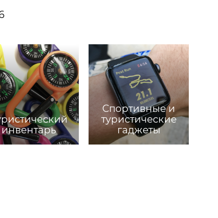
6
Спортивные и
уристический
туристические
инвентарь
гаджеты