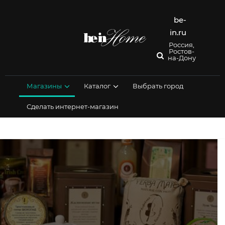
Перейти
к
be-
содержимому
in.ru
Россия,
Ростов-
на-Дону
Магазины
Каталог
Выбрать город
Сделать интернет-магазин