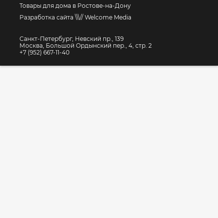
Товары для дома в Ростове-на-Дону
Разработка сайта \\\// Welcome Media
Санкт-Петербург, Невский пр., 139
Москва, Большой Ордынский пер., 4, стр. 2
+7 (952) 667-11-40