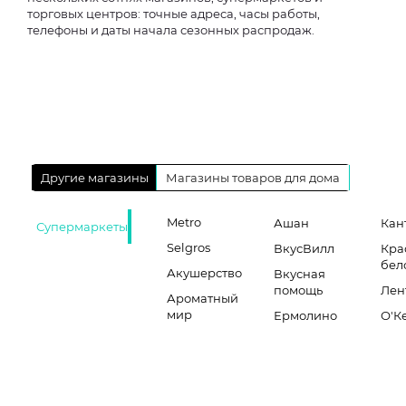
торговых центров: точные адреса, часы работы,
телефоны и даты начала сезонных распродаж.
Другие магазины
Магазины товаров для дома
Metro
Ашан
Кан
Супермаркеты
Selgros
ВкусВилл
Кра
бел
Акушерство
Вкусная
помощь
Лен
Ароматный
мир
Ермолино
О'К