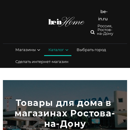
Перейти
к
be-
содержимому
in.ru
Россия,
Ростов-
на-Дону
Магазины
Каталог
Выбрать город
Сделать интернет-магазин
Товары для дома в 
магазинах Ростова-
на-Дону