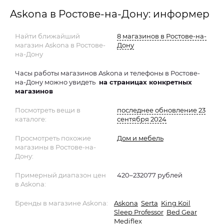
Askona в Ростове-на-Дону: информер
Найти ближайший
8 магазинов в Ростове-на-
магазин Askona в Ростове-
Дону
на-Дону
Часы работы магазинов Askona и телефоны в Ростове-
на-Дону можно увидеть
на страницах конкретных
магазинов
Посмотреть вещи в
последнее обновление 23
каталоге:
сентября 2024
Просмотреть похожие
Дом и мебель
магазины в Ростове-на-
Дону:
Примерный диапазон цен
420–232077 рублей
в Askona:
Бренды в магазине Askona:
Askona
Serta
King Koil
Sleep Professor
Bed Gear
Mediflex