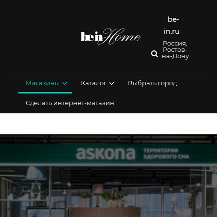
Перейти
к
be-
содержимому
in.ru
Россия,
Ростов-
на-Дону
Магазины
Каталог
Выбрать город
Сделать интернет-магазин