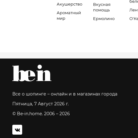
бел
Акушерство
Вкусная
помощь
Лен
Ароматный
мир
Ермолино
О'К
Все о шопинге – онлайн и в магазинах города
Пятница, 7 Август 2026 г.
© Be-in.home. 2006 – 2026