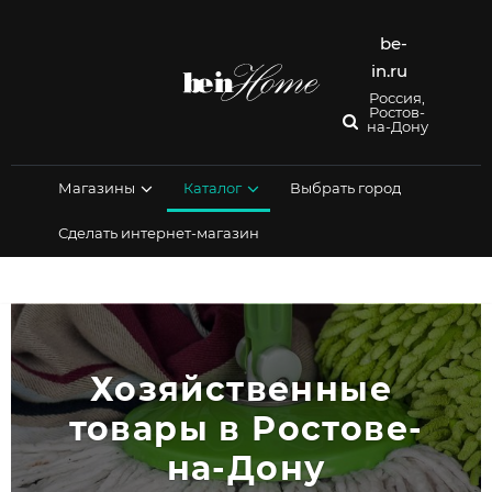
Перейти
к
be-
содержимому
in.ru
Россия,
Ростов-
на-Дону
Магазины
Каталог
Выбрать город
Сделать интернет-магазин
Хозяйственные 
товары в Ростове-
на-Дону