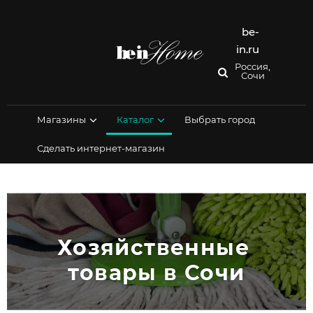
Перейти
к
содержимому
be-
in.ru
Россия,
Сочи
Магазины
Каталог
Выбрать город
Сделать интернет-магазин
Хозяйственные 
товары в Сочи