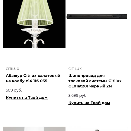
CITILUX
CITILUX
Абажур Citilux салатовый
Шинопровод для
на колбу e14 116-035
трековой системы Citilux
CL01at201 черный 2м
509 руб.
3 699 руб.
Купить на Твой дом
Купить на Твой дом