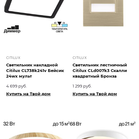
CITILUX
CITILUX
Светильник накладной
Светильник лестничный
Citilux CL738k241v Бейсик
Citilux CLd007k3 Скалли
24wх мульт
квадратный Бронза
4 699 руб.
1 299 руб.
Купить на Твой дом
Купить на Твой дом