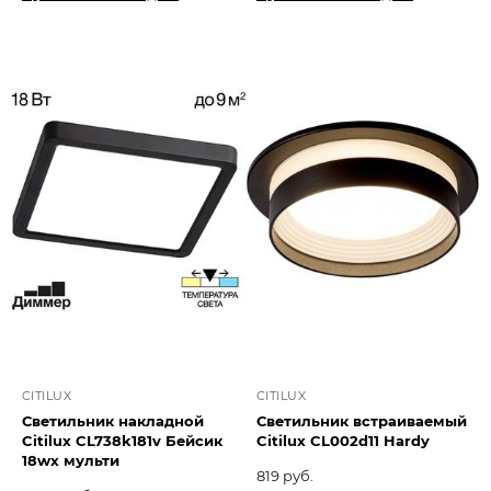
CITILUX
CITILUX
Светильник накладной
Светильник встраиваемый
Citilux CL738k181v Бейсик
Citilux CL002d11 Hardy
18wх мульти
819 руб.