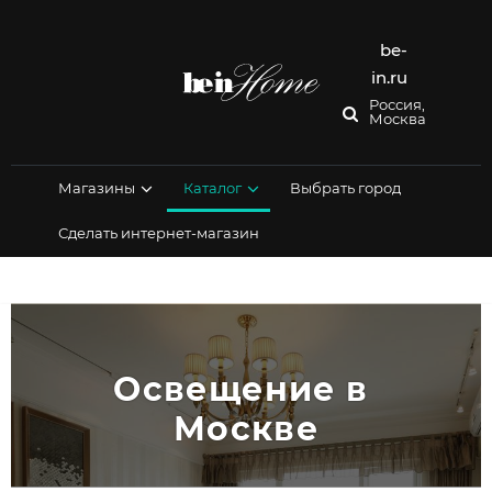
Перейти
к
содержимому
be-
in.ru
Россия,
Москва
Магазины
Каталог
Выбрать город
Сделать интернет-магазин
Освещение в 
Москве