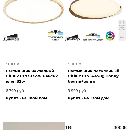
CITILUX
CITILUX
Светильник накладной
Светильник потолочный
Citilux CL738322v Бейсик
Citilux CL754450g Bonny
клен 32w
белый+венге
6 799 руб.
9 999 руб.
Купить на Твой дом
Купить на Твой дом