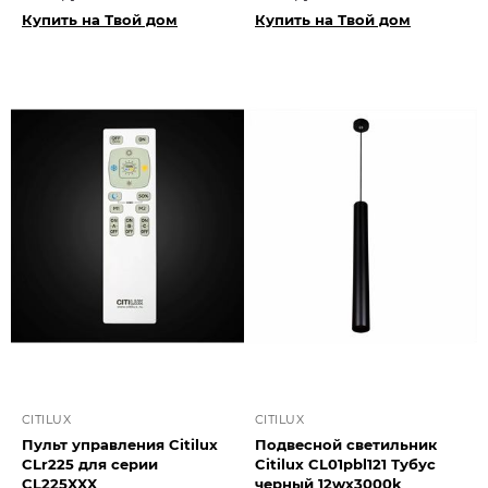
Купить на Твой дом
Купить на Твой дом
CITILUX
CITILUX
Пульт управления Citilux
Подвесной светильник
CLr225 для серии
Citilux CL01pbl121 Тубус
CL225XXX
черный 12wх3000k