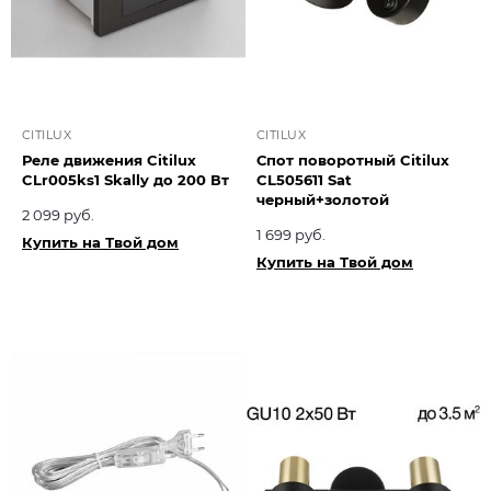
CITILUX
CITILUX
Реле движения Citilux
Спот поворотный Citilux
CLr005ks1 Skally до 200 Вт
CL505611 Sat
черный+золотой
2 099 руб.
1 699 руб.
Купить на Твой дом
Купить на Твой дом