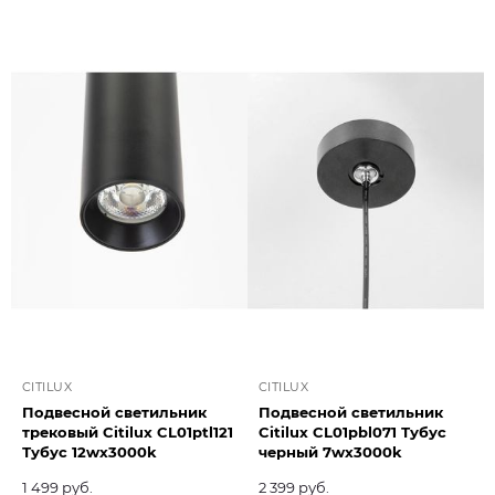
CITILUX
CITILUX
Подвесной светильник
Подвесной светильник
трековый Citilux CL01ptl121
Citilux CL01pbl071 Тубус
Тубус 12wх3000k
черный 7wх3000k
1 499 руб.
2 399 руб.