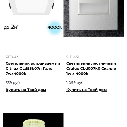
CITILUX
CITILUX
Светильник встраиваемый
Светильник лестничный
Citilux CLd55k07n Галс
Citilux CLd007k0 Скалли
7wx4000k
1w х 4000k
339 руб.
1 099 руб.
Купить на Твой дом
Купить на Твой дом