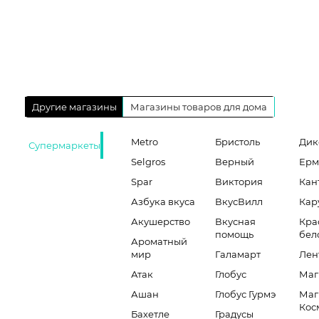
Другие магазины
Магазины товаров для дома
Metro
Бристоль
Дик
Супермаркеты
Selgros
Верный
Ерм
Spar
Виктория
Кан
Азбука вкуса
ВкусВилл
Кар
Акушерство
Вкусная
Кра
помощь
бел
Ароматный
мир
Галамарт
Лен
Атак
Глобус
Маг
Ашан
Глобус Гурмэ
Маг
Кос
Бахетле
Градусы