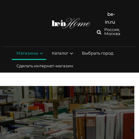
Перейти
к
содержимому
be-
in.ru
Россия,
Москва
Магазины
Каталог
Выбрать город
Сделать интернет-магазин