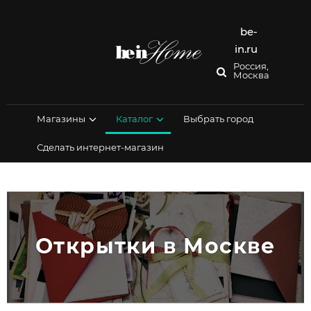
Перейти
к
содержимому
be-
in.ru
Россия,
Москва
Магазины
Каталог
Выбрать город
Сделать интернет-магазин
Открытки в Москве