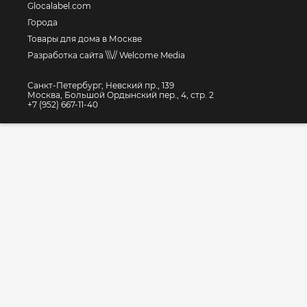
Glocalabel.com
Города
Товары для дома в Москве
Разработка сайта \\\// Welcome Media
Санкт-Петербург, Невский пр., 139
Москва, Большой Ордынский пер., 4, стр. 2
+7 (952) 667-11-40