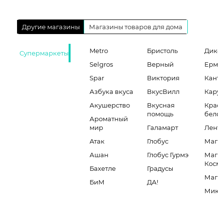
Другие магазины
Магазины товаров для дома
Metro
Бристоль
Дик
Супермаркеты
Selgros
Верный
Ерм
Spar
Виктория
Кан
Азбука вкуса
ВкусВилл
Кар
Акушерство
Вкусная
Кра
помощь
бел
Ароматный
мир
Галамарт
Лен
Атак
Глобус
Маг
Ашан
Глобус Гурмэ
Маг
Кос
Бахетле
Градусы
Маг
БиМ
ДА!
Мик