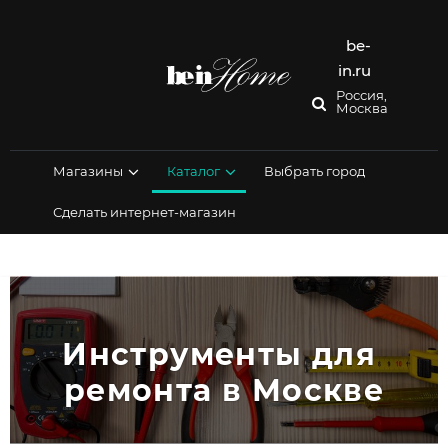
Перейти
к
содержимому
be-
in.ru
Россия,
Москва
Магазины
Каталог
Выбрать город
Сделать интернет-магазин
Инструменты для 
ремонта в Москве