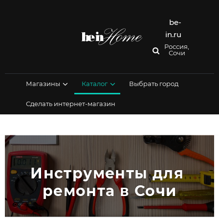
Перейти
к
содержимому
be-
in.ru
Россия,
Сочи
Магазины
Каталог
Выбрать город
Сделать интернет-магазин
Инструменты для 
ремонта в Сочи