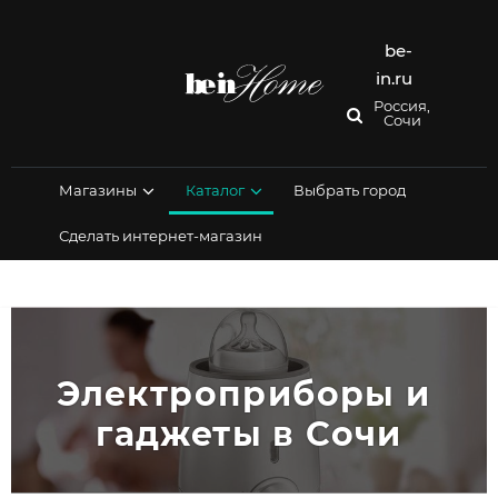
Перейти
к
содержимому
be-
in.ru
Россия,
Сочи
Магазины
Каталог
Выбрать город
Сделать интернет-магазин
Электроприборы и 
гаджеты в Сочи