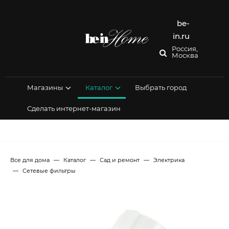
Перейти
к
содержимому
be-
in.ru
Россия,
Москва
Магазины
Каталог
Выбрать город
Сделать интернет-магазин
Все для дома
Каталог
Сад и ремонт
Электрика
Сетевые фильтры