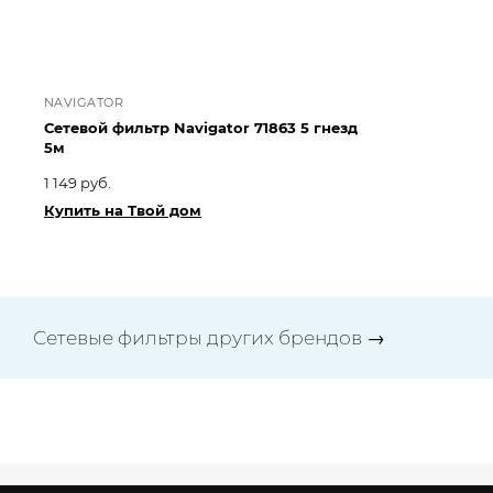
NAVIGATOR
NA
Сетевой фильтр Navigator 71863 5 гнезд
Ко
5м
Na
1 149 руб.
62
Купить на Твой дом
Ку
Сетевые фильтры других брендов
→