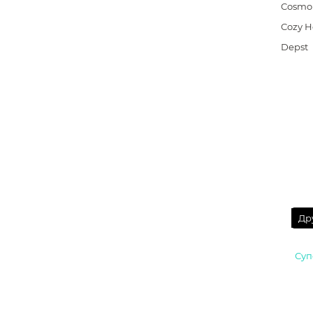
Cosmo
Cozy 
Depst
Др
Суп