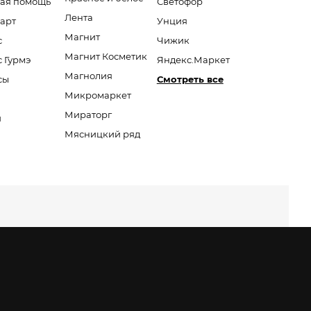
ая помощь
Светофор
Лента
арт
Унция
Магнит
с
Чижик
Магнит Косметик
с Гурмэ
Яндекс.Маркет
Магнолия
сы
Смотреть все
Микромаркет
Мираторг
и
Мясницкий ряд