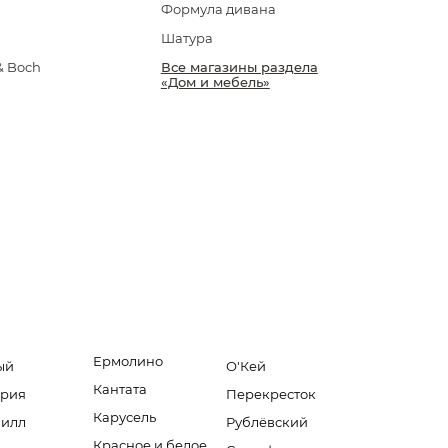
Формула дивана
Шатура
 & Boch
Все магазины раздела
«Дом и мебель»
Ермолино
ый
О'Кей
Кантата
ория
Перекресток
Карусель
Вилл
Рублёвский
Красное и белое