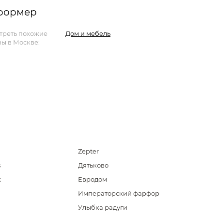
нформер
треть похожие
Дом и мебель
ы в Москве:
Zepter
s
Дятьково
k
Евродом
Императорский фарфор
Улыбка радуги