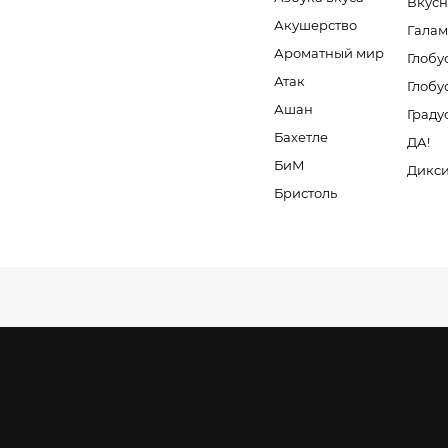
Вкусн
Акушерство
Галам
Ароматный мир
Глобу
Атак
Глобу
Ашан
Граду
Бахетле
ДА!
БиМ
Дикс
Бристоль