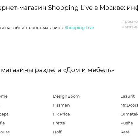
ернет-магазин Shopping Live в Москве: и
Просмо
магазин
ти на сайт интернет-магазина
Shopping Live
 магазины раздела «Дом и мебель»
home
DesignBoom
Lazurit
a
Fissman
Mr.Door
cept
Fix Price
Ormate
fle
Frette
Pushe
House
Hoff
Reté