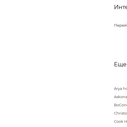
Инт
Перей
Еще
Arya 
Askon
BoCon
Christo
Cook 