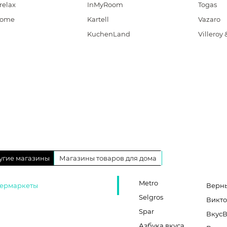
relax
InMyRoom
Togas
Home
Kartell
Vazaro
KuchenLand
Villeroy
угие магазины
Магазины товаров для дома
Metro
ермаркеты
Верн
Selgros
Викт
Spar
Вкус
Азбука вкуса