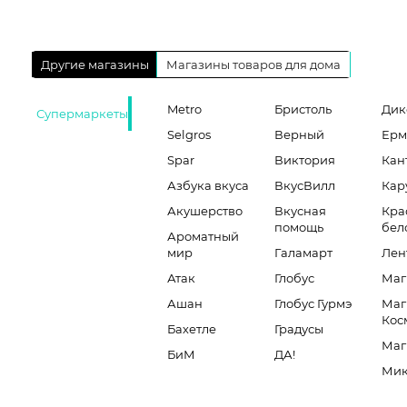
Другие магазины
Магазины товаров для дома
Metro
Бристоль
Дик
Супермаркеты
Selgros
Верный
Ерм
Spar
Виктория
Кан
Азбука вкуса
ВкусВилл
Кар
Акушерство
Вкусная
Кра
помощь
бел
Ароматный
мир
Галамарт
Лен
Атак
Глобус
Маг
Ашан
Глобус Гурмэ
Маг
Кос
Бахетле
Градусы
Маг
БиМ
ДА!
Мик