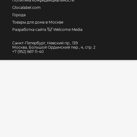
Политика конфиденциальности
Glocalabel.com
Города
Товары для дома в Москве
Разработка сайта \\\// Welcome Media
Санкт-Петербург, Невский пр., 139
Москва, Большой Ордынский пер., 4, стр. 2
+7 (952) 667-11-40